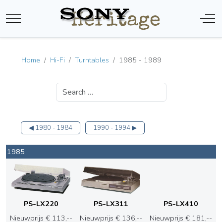
Mobile Menu Toggle
Off-
Home
Hi-Fi
Turntables
1985 - 1989
Search
◀ 1980 - 1984
1990 - 1994 ▶
1985
PS-LX220
PS-LX311
PS-LX410
Nieuwprijs € 113,--
Nieuwprijs € 136,--
Nieuwprijs € 181,--